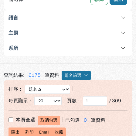
語言
主題
系所
查詢結果:
6175
筆資料
題名篩選
排序：
每頁顯示：
頁數：
/
309
本頁全選
已勾選
0
筆資料
取消勾選
匯出
列印
Email
收藏