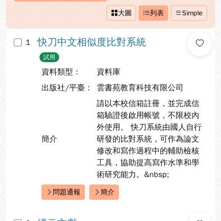
大圖
列表
Simple
快刀中文相似度比對系統
1
試用
資料類型：
資料庫
出版社/平臺：
雲書苑教育科技有限公司
請以本校信箱註冊，並完成信
箱驗證後啟用帳號，不限校內
外使用。 快刀系統由國人自行
簡介
研發的比對系統，可作為論文
修改和寫作過程中的輔助檢核
工具，協助提高寫作水準和學
術研究能力。&nbsp;
問題通報
簡介
快速連結：