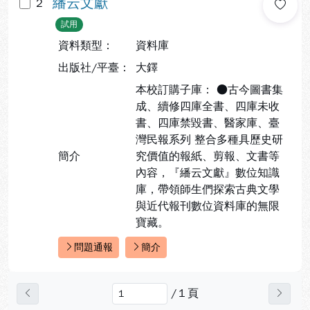
繙云文獻
2
試用
資料類型：
資料庫
出版社/平臺：
大鐸
本校訂購子庫： ●古今圖書集
成、續修四庫全書、四庫未收
書、四庫禁毀書、醫家庫、臺
灣民報系列 整合多種具歷史研
簡介
究價值的報紙、剪報、文書等
內容，『繙云文獻』數位知識
庫，帶領師生們探索古典文學
與近代報刊數位資料庫的無限
寶藏。
問題通報
簡介
快速連結：
/
1
頁
上一頁
下一