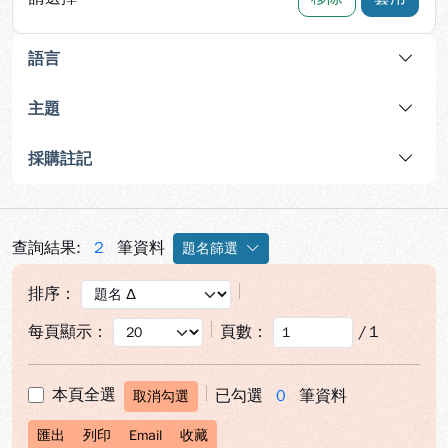
語言
主題
採購註記
查詢結果:
2
筆資料
題名篩選
排序：
每頁顯示：
頁數：
/
1
本頁全選
已勾選
0
筆資料
取消勾選
匯出
列印
Email
收藏