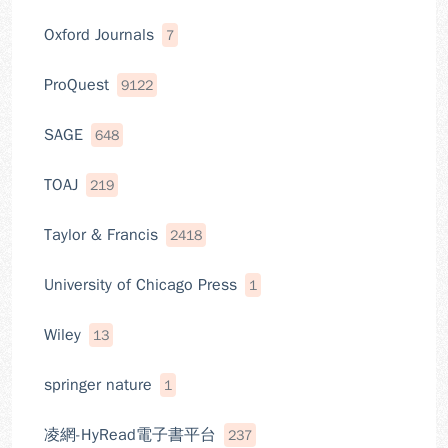
Oxford Journals
7
ProQuest
9122
SAGE
648
TOAJ
219
Taylor & Francis
2418
University of Chicago Press
1
Wiley
13
springer nature
1
凌網-HyRead電子書平台
237