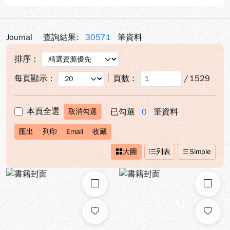
Journal
查詢結果:
30571
筆資料
排序：
每頁顯示：
頁數：
/
1529
本頁全選
已勾選
0
筆資料
取消勾選
匯出
列印
Email
收藏
大圖
列表
Simple
勾選
勾選