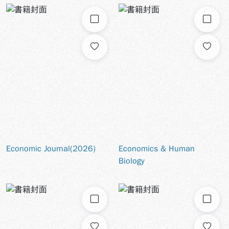
勾選
勾選
Economic Journal(2026)
Economics & Human
Biology
勾選
勾選