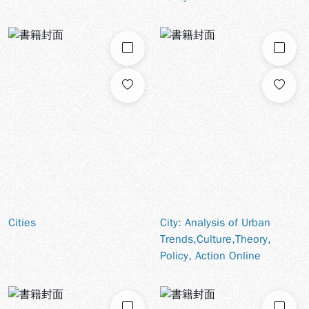
勾選
勾選
Cities
City: Analysis of Urban
Trends,Culture,Theory,
Policy, Action Online
勾選
勾選